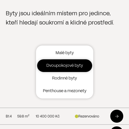
Byty jsou ideálním místem pro jedince,
kteří hledají soukromí a klidné prostředí.
Malé byty
Dvoupokojové byty
Rodinné byty
Penthouse a mezonety
2
B1.4
59.8
m
10 400 000 Kč
Rezervováno