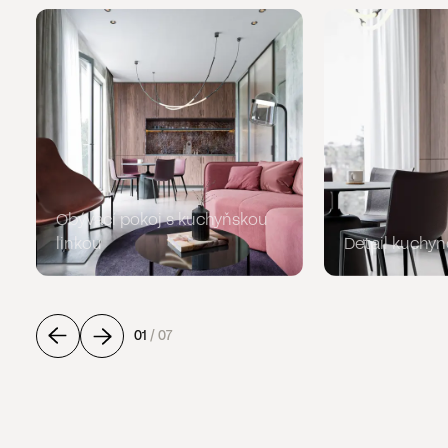
Obývací pokoj s kuchyňskou
linkou
Detail kuchyn
01
/
07