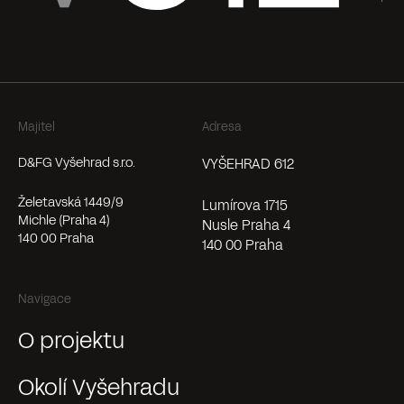
nebo
sousedskou
kávu.
Majitel
Adresa
D&FG Vyšehrad s.r.o.
VYŠEHRAD 612
Želetavská 1449/9
Lumírova 1715
Michle (Praha 4)
Nusle Praha 4
140 00 Praha
140 00 Praha
Navigace
O projektu
Okolí Vyšehradu